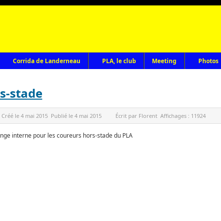
Corrida de Landerneau
PLA, le club
Meeting
Photos
s-stade
Créé le
4 mai 2015
Publié le
4 mai 2015
Écrit par
Florent
Affichages :
11924
enge interne pour les coureurs hors-stade du PLA