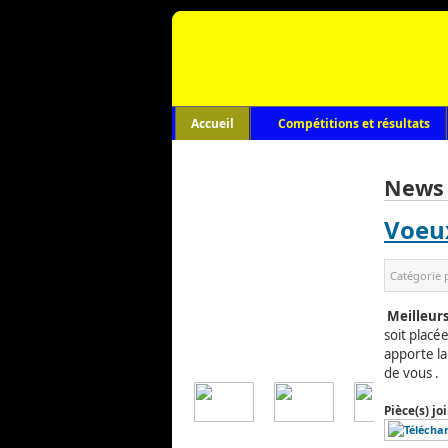
Accueil
Compétitions et résultats
News
Voeu
Catégorie 
Meilleurs
soit placé
apporte la
de vous .
Pièce(s) joi