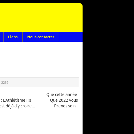
Liens
Nous contacter
:
2259
e année
passion : L'Athlétisme !!!! Que 2022 vous
rtant est déjà d'y croire... Prenez soin