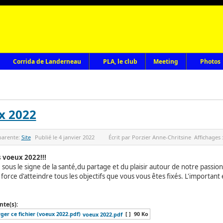
Corrida de Landerneau
PLA, le club
Meeting
Photos
x 2022
parente:
Site
Publié le
4 janvier 2022
Écrit par
Porzier Anne-Chritsine
Affichages 
 voeux 2022!!!
Que cett
e sous le signe de la santé,du partage et du plaisir autour de notre 
 force d'atteindre tous les objectifs que vous vous êtes fixés. L'impo
nte(s):
[ ]
90 Ko
voeux 2022.pdf