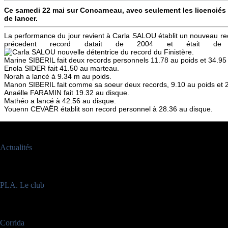
Ce samedi 22 mai sur Concarneau, avec seulement les licenciés a
de lancer.
La performance du jour revient à Carla SALOU établit un nouveau re
précedent record datait de 2004 et était de
Marine SIBERIL fait deux records personnels 11.78 au poids et 34.95
Enola SIDER fait 41.50 au marteau.
Norah a lancé à 9.34 m au poids.
Manon SIBERIL fait comme sa soeur deux records, 9.10 au poids et 2
Anaëlle FARAMIN fait 19.32 au disque.
Mathéo a lancé à 42.56 au disque.
Youenn CEVAËR établit son record personnel à 28.36 au disque.
Sous-catégories
Actualités
Nombre d'articles :
77
PLA. Le club
Nombre d'articles :
32
Corrida