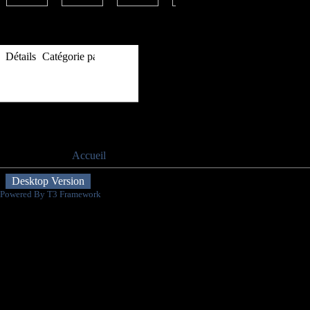
Informations
Détails
Catégorie parente:
Site
Publié le mercredi 1 septembre 2010
Evènements à venir
Aucun événement
Vous êtes ici :
Accueil
Site
Desktop Version
Powered By T3 Framework