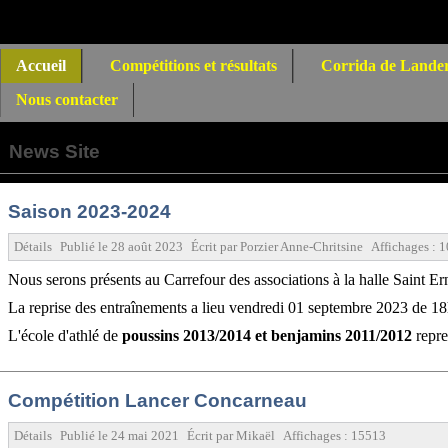
Accueil
Compétitions et résultats
Corrida de Lande
Nous contacter
News
Site
Saison 2023-2024
Détails
Publié le
28 août 2023
Écrit par
Porzier Anne-Chritsine
Affichages :
1
Nous serons présents au Carrefour des associations à la halle Saint 
La reprise des entraînements a lieu vendredi 01 septembre 2023 de 18h
L'école d'athlé de
poussins 2013/2014 et benjamins 2011/2012
repre
Compétition Lancer Concarneau
Détails
Publié le
24 mai 2021
Écrit par
Mikaël
Affichages :
15513