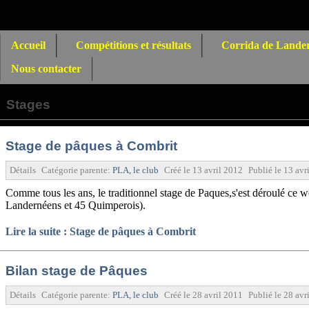
Accueil
Compétitions et résultats
Corrida de Lande
Nous contacter
Stages
Stage de pâques à Combrit
Détails
Catégorie parente:
PLA, le club
Créé le
13 avril 2012
Publié le
13 avr
Comme tous les ans, le traditionnel stage de Paques,s'est déroulé ce 
Landernéens et 45 Quimperois).
Lire la suite : Stage de pâques à Combrit
Bilan stage de Pâques
Détails
Catégorie parente:
PLA, le club
Créé le
28 avril 2011
Publié le
28 avr