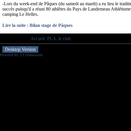
-Lors du week-end de Pâques (du samedi au mardi) a eu lieu le tradit
succès puisqu'il a réuni 80 athlètes du Pays de Landerneau Athlétism
camping Le Helles.
Lire la suite : Bilan stage de Pâques
Vous êtes ici :
Accueil
PLA, le club
Stages
Desktop Version
Powered By T3 Framework