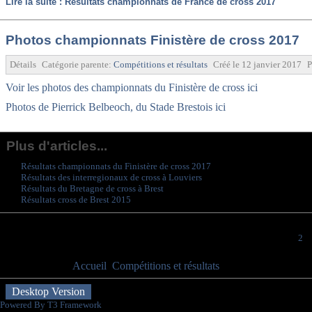
Lire la suite : Résultats championnats de France de cross 2017
Photos championnats Finistère de cross 2017
Détails
Catégorie parente:
Compétitions et résultats
Créé le
12 janvier 2017
P
Voir les photos des championnats du Finistère de cross ici
Photos de Pierrick Belbeoch, du Stade Brestois ici
Plus d'articles...
Résultats championnats du Finistère de cross 2017
Résultats des interregionaux de cross à Louviers
Résultats du Bretagne de cross à Brest
Résultats cross de Brest 2015
Début
Précédent
1
2
Vous êtes ici :
Accueil
Compétitions et résultats
Cross
Desktop Version
Powered By T3 Framework